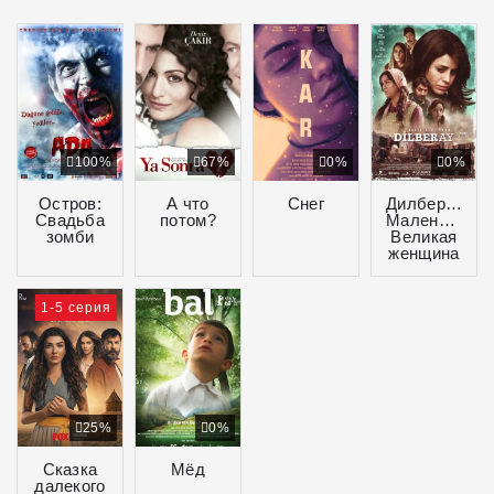
100%
67%
0%
0%
Остров:
А что
Снег
Дилберай
Свадьба
потом?
Маленькая
зомби
Великая
женщина
1-5 серия
25%
0%
Сказка
Мёд
далекого