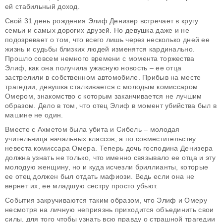
ей стабильный доход.
Свой 31 день рождения Элиф Денизер встречает в кругу
семьи и самых дорогих друзей. Но девушка даже и не
подозревает о том, что всего лишь через несколько дней ее
жизнь и судьбы близких людей изменятся кардинально.
Прошло совсем немного времени с момента торжества
Элиф, как она получила ужасную новость – ее отца
застрелили в собственном автомобиле. Прибыв на месте
трагедии, девушка сталкивается с молодым комиссаром
Омером, знакомство с которым заканчивается не лучшим
образом. Дело в том, что отец Элиф в момент убийства был в
машине не один.
Вместе с Ахметом была убита и Сибель – молодая
учительница начальных классов, а по совместительству
невеста комиссара Омера. Теперь дочь господина Денизера
должна узнать не только, что именно связывало ее отца и эту
молодую женщину, но и куда исчезли бриллианты, которые
ее отец должен был отдать мафиози. Ведь если она не
вернет их, ее младшую сестру просто убьют.
События закручиваются таким образом, что Элиф и Омеру
несмотря на личную неприязнь приходится объединить свои
силы, для того чтобы узнать всю правду о страшной трагедии