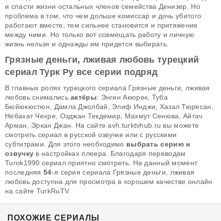
и спасти жизни остальных членов семейства Денизер. Но
проблема в том, что чем дольше комиссар и дочь убитого
работают вместе, тем сильнее становится и притяжение
между ними. Но только вот совмещать работу и личную
жизнь нельзя и однажды им придется выбирать.
Грязные деньги, лживая любовь турецкий
сериал Турк Ру все серии подряд
В главных ролях турецкого сериала Грязные деньги, лживая
любовь снимались
актёры
: Энгин Акюрек, Туба
Бюйюкюстюн, Дамла Джолбай, Элиф Инджи, Хазал Тюресан,
Небахат Чехре, Озджан Текдемир, Махмут Сенюва, Айтач
Арман, Эркан Джан. На сайте avh.turktvhub.ru вы можете
смотреть сериал в русской озвучке или с русскими
субтитрами. Для этого необходимо
выбрать серию и
озвучку
в настройках плеера. Благодаря переводам
Turok1990 сериал приятно смотреть. На данный момент
последняя
54
-я серия сериала Грязные деньги, лживая
любовь доступна для просмотра в хорошем качестве онлайн
на сайте TurkRuTV.
ПОХОЖИЕ СЕРИАЛЫ