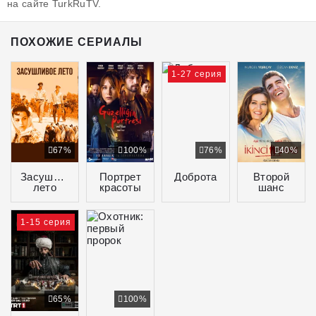
на сайте TurkRuTV.
ПОХОЖИЕ СЕРИАЛЫ
1-27 серия
67%
100%
76%
40%
Засушливое
Портрет
Доброта
Второй
лето
красоты
шанс
1-15 серия
65%
100%