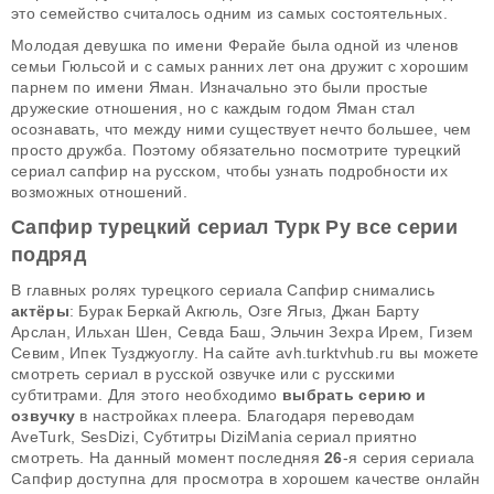
это семейство считалось одним из самых состоятельных.
Молодая девушка по имени Ферайе была одной из членов
семьи Гюльсой и с самых ранних лет она дружит с хорошим
парнем по имени Яман. Изначально это были простые
дружеские отношения, но с каждым годом Яман стал
осознавать, что между ними существует нечто большее, чем
просто дружба. Поэтому обязательно посмотрите турецкий
сериал сапфир на русском, чтобы узнать подробности их
возможных отношений.
Сапфир турецкий сериал Турк Ру все серии
подряд
В главных ролях турецкого сериала Сапфир снимались
актёры
: Бурак Беркай Акгюль, Озге Ягыз, Джан Барту
Арслан, Ильхан Шен, Севда Баш, Эльчин Зехра Ирем, Гизем
Севим, Ипек Тузджуоглу. На сайте avh.turktvhub.ru вы можете
смотреть сериал в русской озвучке или с русскими
субтитрами. Для этого необходимо
выбрать серию и
озвучку
в настройках плеера. Благодаря переводам
AveTurk, SesDizi, Субтитры DiziMania сериал приятно
смотреть. На данный момент последняя
26
-я серия сериала
Сапфир доступна для просмотра в хорошем качестве онлайн