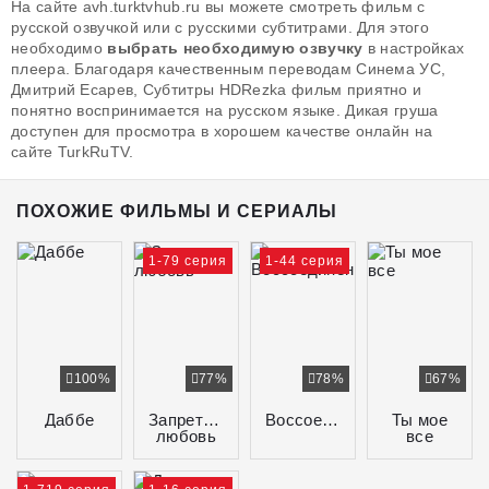
На сайте avh.turktvhub.ru вы можете смотреть фильм с
русской озвучкой или с русскими субтитрами. Для этого
необходимо
выбрать необходимую озвучку
в настройках
плеера. Благодаря качественным переводам Синема УС,
Дмитрий Есарев, Субтитры HDRezka фильм приятно и
понятно воспринимается на русском языке. Дикая груша
доступен для просмотра в хорошем качестве онлайн на
сайте TurkRuTV.
ПОХОЖИЕ ФИЛЬМЫ И СЕРИАЛЫ
1-79 серия
1-44 серия
100%
77%
78%
67%
Даббе
Запретная
Воссоединение
Ты мое
любовь
все