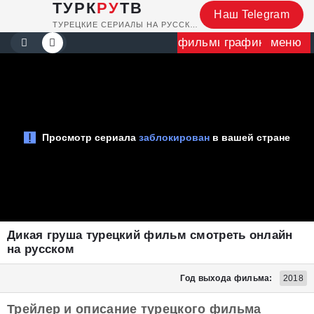
ТУРК
РУ
ТВ
Наш Telegram
ТУРЕЦКИЕ СЕРИАЛЫ НА РУССКОМ
фильмы
график
меню
Дикая груша турецкий фильм смотреть онлайн
на русском
Год выхода фильма:
2018
Трейлер и описание турецкого фильма