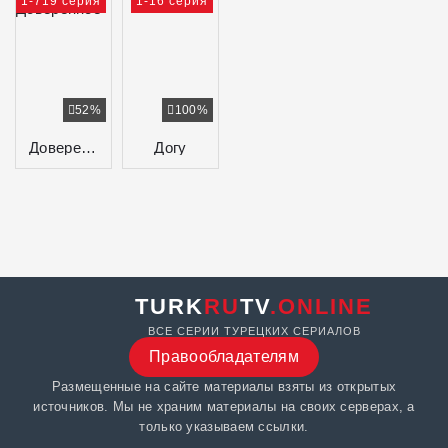
1-719 серия
1-16 серия
52%
100%
Доверенное
Догу
TURK
RU
TV
.ONLINE
ВСЕ СЕРИИ ТУРЕЦКИХ СЕРИАЛОВ
Правообладателям
Размещенные на сайте материалы взяты из открытых
источников. Мы не храним материалы на своих серверах, а
только указываем ссылки.