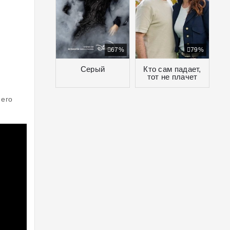
67%
79%
Серый
Кто сам падает,
тот не плачет
 его
й