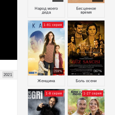
Народ моего
Бесценное
деда
время
1-81 серия
59%
67%
2021
Женщина
Боль осени
1-8 серия
1-27 серия