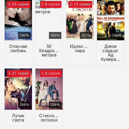
1-29 серия
1-8 серия
1-13 серия
40%
60%
57%
44%
Опасная
50
Идеальная
Дикое
любовь
Квадратных
пара
сердце:
метров
Ад
бумеранга
1-37 серия
1-8 серия
69%
59%
Лучик
Стеклянные
света
потолки