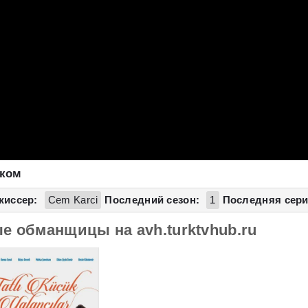
ском
жиссер:
Cem Karci
Последний сезон:
1
Последняя сери
е обманщицы на avh.turktvhub.ru