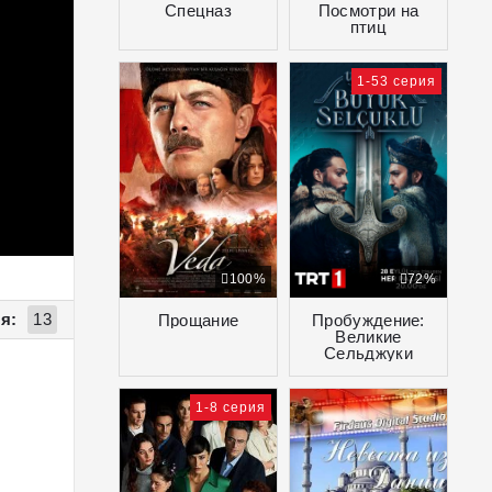
Спецназ
Посмотри на
птиц
1-53 серия
100%
72%
я:
13
Прощание
Пробуждение:
Великие
Сельджуки
1-8 серия