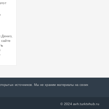
этот
е
к Дениз,
 сайте
ть
й
е
открытых источников. Мы не храним материалы на своих
© 2024 avh.turktvhub.ru