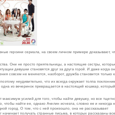
авные героини сериала, на своем личном примере доказывают, чт
тства. Они не просто приятельницы, а настоящие сестры, которы
туации девушки становятся друг за друга горой. И даже когда о
ения совсем не меняются, наоборот, дружба становится только к
 поэтому неудивительно, что их всегда окружает толпа поклонни
о одна из вечеринок превращается в настоящий кошмар, который
т максимум усилий для того, чтобы найти девушку, но все тщетн
, чтобы найти ее, однако Ачелин исчезла, словно ее и никогда 
ной город. О том, что с ней произошло, она не рассказывает
г начинает получать странные письма, в которых рассказаны вс