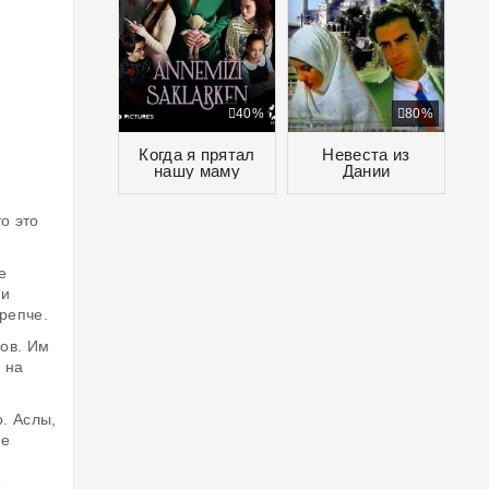
40%
80%
Когда я прятал
Невеста из
нашу маму
Дании
о это
е
ни
репче.
ков. Им
 на
о. Аслы,
не
е