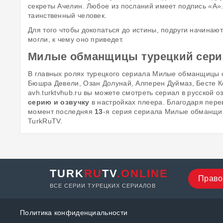
секреты Ачелин. Любое из посланий имеет подпись «А».
таинственный человек.
Для того чтобы докопаться до истины, подруги начинаю
могли, к чему оно приведет.
Милые обманщицы турецкий сериа
В главных ролях турецкого сериала Милые обманщицы
Бюшра Девели, Озан Долунай, Алперен Дуймаз, Бесте 
avh.turktvhub.ru вы можете смотреть сериал в русской 
серию и озвучку
в настройках плеера. Благодаря пере
момент последняя
13
-я серия сериала Милые обманщиц
TurkRuTV.
TURK
RU
TV
.ONLINE
Право
ВСЕ СЕРИИ ТУРЕЦКИХ СЕРИАЛОВ
Политика конфиденциальности