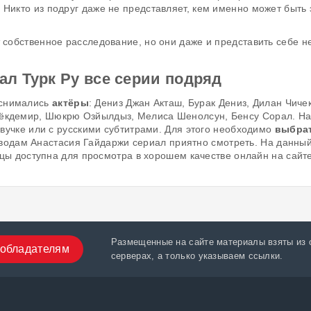
 Никто из подруг даже не представляет, кем именно может быть 
т собственное расследование, но они даже и представить себе н
л Турк Ру все серии подряд
 снимались
актёры
: Дениз Джан Акташ, Бурак Дениз, Дилан Чиче
Кёкдемир, Шюкрю Озйылдыз, Мелиса Шенолсун, Бенсу Сорал. На
озвучке или с русскими субтитрами. Для этого необходимо
выбра
водам Анастасия Гайдаржи сериал приятно смотреть. На данны
ы доступна для просмотра в хорошем качестве онлайн на сайт
Размещенные на сайте материалы взяты из 
обладателям
серверах, а только указываем ссылки.