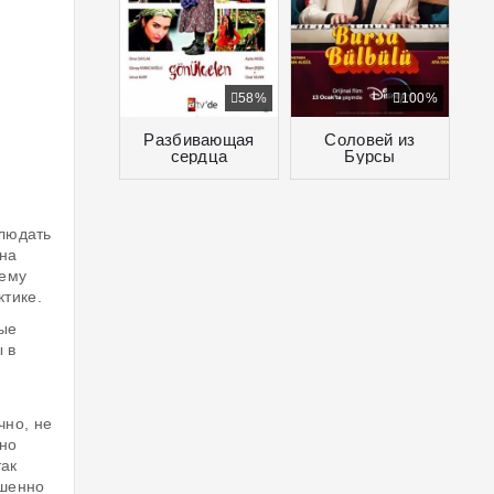
58%
100%
Разбивающая
Соловей из
сердца
Бурсы
блюдать
 на
 ему
ктике.
рые
ы в
чно, не
нно
так
ршенно