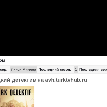
ком
сер:
Линси Миллер
Последний сезон:
1
Последняя сер
ий детектив на avh.turktvhub.ru