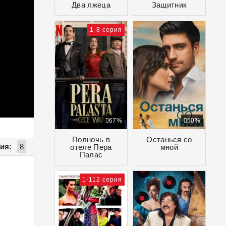
Два лжеца
Защитник
1-8 серия
67%
50%
Полночь в
Останься со
ия:
8
отеле Пера
мной
Палас
1-112 серия