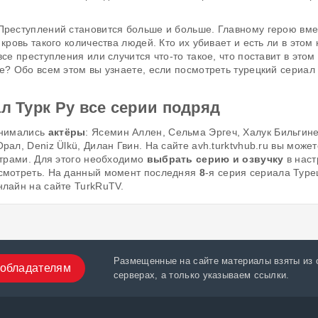
Преступлений становится больше и больше. Главному герою вме
кровь такого количества людей. Кто их убивает и есть ли в этом 
се преступления или случится что-то такое, что поставит в этом
ше? Обо всем этом вы узнаете, если посмотреть турецкий сериал
л Турк Ру все серии подряд
снимались
актёры
: Ясемин Аллен, Сельма Эргеч, Халук Бильгине
ал, Deniz Ülkü, Дилан Гвин. На сайте avh.turktvhub.ru вы может
итрами. Для этого необходимо
выбрать серию и озвучку
в наст
 смотреть. На данный момент последняя
8
-я серия сериала Туре
нлайн на сайте TurkRuTV.
Размещенные на сайте материалы взяты из 
обладателям
серверах, а только указываем ссылки.