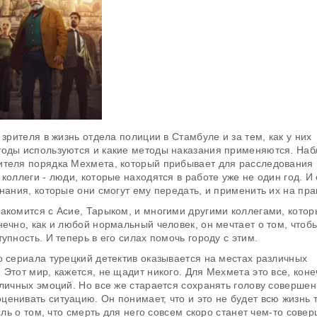
зрителя в жизнь отдела полиции в Стамбуле и за тем, как у них
тоды используются и какие методы наказания применяются. На
ителя порядка Мехмета, который прибывает для расследования
коллеги - люди, которые находятся в работе уже не один год. И
нания, которые они смогут ему передать, и применить их на пра
акомится с Асие, Тарыком, и многими другими коллегами, кото
ечно, как и любой нормальный человек, он мечтает о том, чтоб
упность. И теперь в его силах помочь городу с этим.
о сериала турецкий детектив оказывается на местах различных
Этот мир, кажется, не щадит никого. Для Мехмета это все, коне
зличных эмоций. Но все же старается сохранять голову соверше
енивать ситуацию. Он понимает, что и это не будет всю жизнь 
сль о том, что смерть для него совсем скоро станет чем-то сове