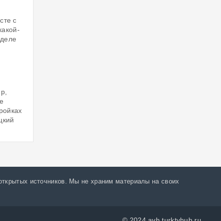
сте с
какой-
 деле
р,
е
ройках
цкий
открытых источников. Мы не храним материалы на своих
© 2024 avh.turktvhub.ru